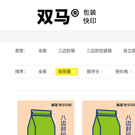
类型：
全部
三边封袋
三边封拉链袋
自立
排序：
全部
按销量
按评分
按价格