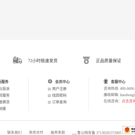
72小时极速发货
正品质量保证
后服务
会员中心
客服中心
咨询热线: 400-6606-
与投诉
用户注册
廉政邮箱: lianzheng@
货服务
找回密码
在线咨询：
点击咨
退换货
订单查询
制度
联系我们
商务合作
服务条款
鲁公网安备 37130202372005